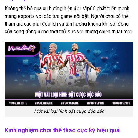
Không thể bỏ qua xu hướng hiện đại, Vip66 phát triển mạnh
mảng esports với các tựa game nổi bật. Người chơi có thể
tham gia các giải đấu lớn và tận hưởng không khí sôi động
của cộng đồng đồng thời thử sức với những chiến thuật mới.
Một vài loại hình đặt cược độc đáo
Kinh nghiệm chơi thể thao cực kỳ hiệu quả