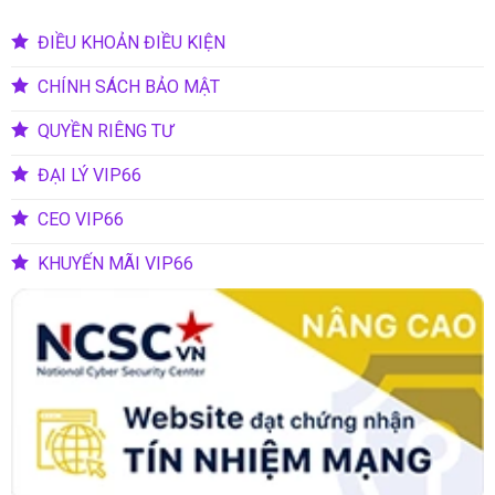
ĐIỀU KHOẢN ĐIỀU KIỆN
CHÍNH SÁCH BẢO MẬT
QUYỀN RIÊNG TƯ
ĐẠI LÝ VIP66
CEO VIP66
KHUYẾN MÃI VIP66