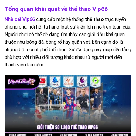
Tổng quan khái quát về thể thao Vip66
Nhà cái Vip66
cung cấp một hệ thống
thể thao
trực tuyến
phong phú, nơi hội tụ hàng loạt sự kiện lớn nhỏ trên toàn cầu.
Người chơi có thể dễ dàng tìm thấy các giải đấu khá quen
thuộc như bóng đá, bóng rổ hay quần vợt, bên cạnh đó là
những bộ môn ít phổ biến hơn. Sự đa dạng này giúp nền tảng
phù hợp với nhiều đối tượng khác nhau từ người mới đến
thành viên lâu năm.