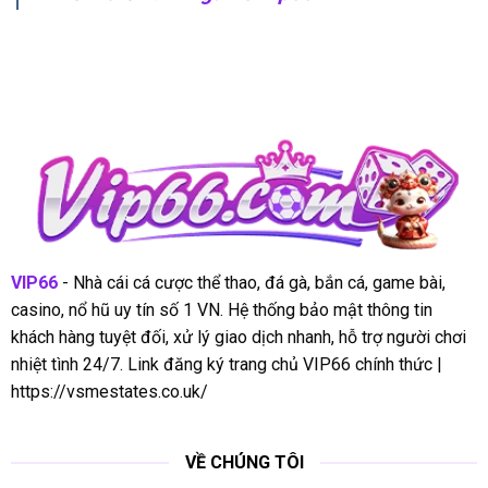
VIP66
- Nhà cái cá cược thể thao, đá gà, bắn cá, game bài,
casino, nổ hũ uy tín số 1 VN. Hệ thống bảo mật thông tin
khách hàng tuyệt đối, xử lý giao dịch nhanh, hỗ trợ người chơi
nhiệt tình 24/7. Link đăng ký trang chủ VIP66 chính thức |
https://vsmestates.co.uk/
VỀ CHÚNG TÔI