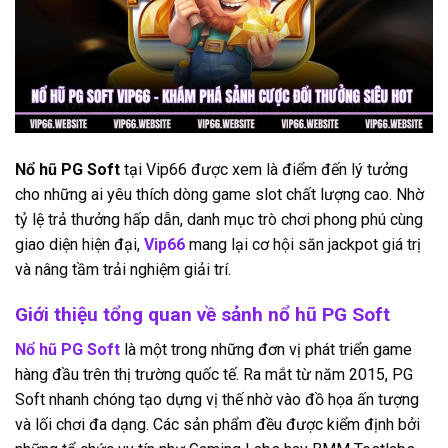
Nổ hũ PG Soft
tại Vip66 được xem là điểm đến lý tưởng
cho những ai yêu thích dòng game slot chất lượng cao. Nhờ
tỷ lệ trả thưởng hấp dẫn, danh mục trò chơi phong phú cùng
giao diện hiện đại,
Vip66
mang lại cơ hội săn jackpot giá trị
và nâng tầm trải nghiệm giải trí.
Giới thiệu tổng quan về sảnh nổ hũ PG Soft
Nổ hũ PG Soft
là một trong những đơn vị phát triển game
hàng đầu trên thị trường quốc tế. Ra mắt từ năm 2015, PG
Soft nhanh chóng tạo dựng vị thế nhờ vào đồ họa ấn tượng
và lối chơi đa dạng. Các sản phẩm đều được kiểm định bởi