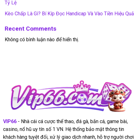
Tỷ Lệ
Kèo Chấp Là Gì? Bí Kíp Đọc Handicap Và Vào Tiền Hiệu Quả
Recent Comments
Không có bình luận nào để hiển thị.
VIP66
- Nhà cái cá cược thể thao, đá gà, bắn cá, game bài,
casino, nổ hũ uy tín số 1 VN. Hệ thống bảo mật thông tin
khách hàng tuyệt đối, xử lý giao dịch nhanh, hỗ trợ người chơi