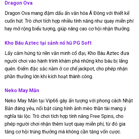
Dragon Ova
Dragon Ova mang đậm dấu ấn văn hóa Á Đông với thiết kế
cuốn hút. Trò chơi tích hợp nhiều tính năng như quay miễn phí
hay mở rộng biểu tượng, giúp nâng cao cơ hội nhận thưởng.
Kho Báu Aztec tại sảnh nổ hũ PG Soft
Lấy cảm hứng từ nền văn minh cổ đại, Kho Báu Aztec đưa
người chơi vào hành trình khám phá những kho báu bị lãng
quên. Điểm đặc sắc nằm ở cơ chế jackpot, cho phép nhận
phần thưởng lớn khi kích hoạt thành công.
Neko May Mắn
Neko May Mắn tại Vip66 gây ấn tượng với phong cách Nhật
Bản đáng yêu, nổi bật cùng hình ảnh mèo thần tài mang ý
nghĩa tài lộc. Trò chơi tích hợp tính năng Free Spins, cho
phép người chơi nhận thêm lượt quay miễn phí, từ đó gia
tăng cơ hội trúng thưởng mà không cần tăng vốn cược.