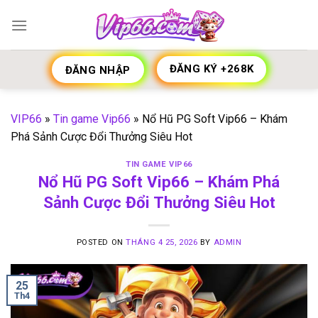
Skip
to
content
ĐĂNG KÝ +268K
ĐĂNG NHẬP
VIP66
»
Tin game Vip66
»
Nổ Hũ PG Soft Vip66 – Khám
Phá Sảnh Cược Đổi Thưởng Siêu Hot
TIN GAME VIP66
Nổ Hũ PG Soft Vip66 – Khám Phá
Sảnh Cược Đổi Thưởng Siêu Hot
POSTED ON
THÁNG 4 25, 2026
BY
ADMIN
25
Th4