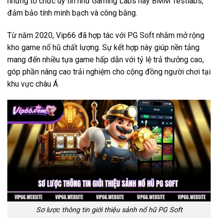
những tổ chức uy tín như Gaming Labs hay BMM Testlabs,
đảm bảo tính minh bạch và công bằng.
Từ năm 2020, Vip66 đã hợp tác với PG Soft nhằm mở rộng
kho game nổ hũ chất lượng. Sự kết hợp này giúp nền tảng
mang đến nhiều tựa game hấp dẫn với tỷ lệ trả thưởng cao,
góp phần nâng cao trải nghiệm cho cộng đồng người chơi tại
khu vực châu Á.
Sơ lược thông tin giới thiệu sảnh nổ hũ PG Soft