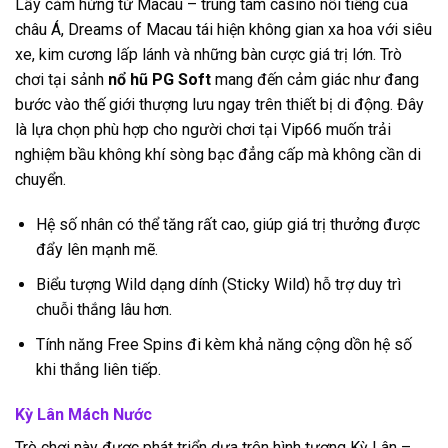
Lấy cảm hứng từ Macau – trung tâm casino nổi tiếng của
châu Á, Dreams of Macau tái hiện không gian xa hoa với siêu
xe, kim cương lấp lánh và những bàn cược giá trị lớn. Trò
chơi tại sảnh
nổ hũ PG Soft
mang đến cảm giác như đang
bước vào thế giới thượng lưu ngay trên thiết bị di động. Đây
là lựa chọn phù hợp cho người chơi tại Vip66 muốn trải
nghiệm bầu không khí sòng bạc đẳng cấp mà không cần di
chuyển.
Hệ số nhân có thể tăng rất cao, giúp giá trị thưởng được
đẩy lên mạnh mẽ.
Biểu tượng Wild dạng dính (Sticky Wild) hỗ trợ duy trì
chuỗi thắng lâu hơn.
Tính năng Free Spins đi kèm khả năng cộng dồn hệ số
khi thắng liên tiếp.
Kỳ Lân Mách Nước
Trò chơi này được phát triển dựa trên hình tượng Kỳ Lân –