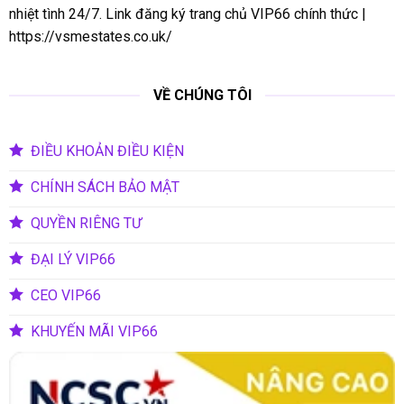
nhiệt tình 24/7. Link đăng ký trang chủ VIP66 chính thức |
https://vsmestates.co.uk/
VỀ CHÚNG TÔI
ĐIỀU KHOẢN ĐIỀU KIỆN
CHÍNH SÁCH BẢO MẬT
QUYỀN RIÊNG TƯ
ĐẠI LÝ VIP66
CEO VIP66
KHUYẾN MÃI VIP66