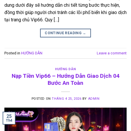
dung dưới đây sẽ hướng dẫn chi tiết từng bước thực hiện,
đồng thời giúp người chơi tránh các lỗi phổ biến khi giao dịch
tại trang chủ Vip66. Quy […]
CONTINUE READING
→
Posted in
HƯỚNG DẪN
Leave a comment
HƯỚNG DẪN
Nạp Tiền Vip66 – Hướng Dẫn Giao Dịch 04
Bước An Toàn
POSTED ON
THÁNG 4 25, 2026
BY
ADMIN
25
Th4