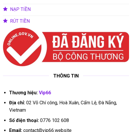
NẠP TIỀN
RÚT TIỀN
THÔNG TIN
Thương hiệu:
Vip66
Địa chỉ:
02 Võ Chí công, Hoà Xuân, Cẩm Lệ, Đà Nẵng,
Vietnam
Số điện thoại:
0776 102 608
Email:
contact@vip66.website