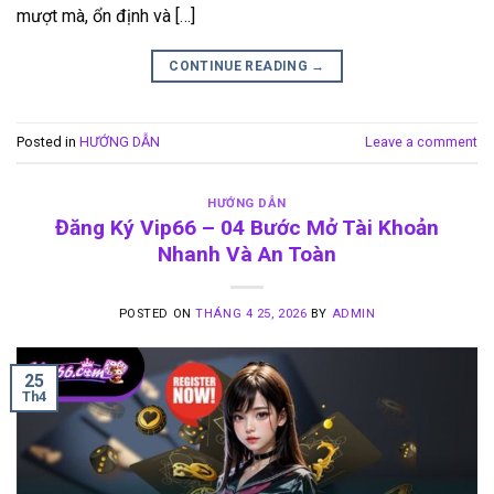
mượt mà, ổn định và […]
CONTINUE READING
→
Posted in
HƯỚNG DẪN
Leave a comment
HƯỚNG DẪN
Đăng Ký Vip66 – 04 Bước Mở Tài Khoản
Nhanh Và An Toàn
POSTED ON
THÁNG 4 25, 2026
BY
ADMIN
25
Th4