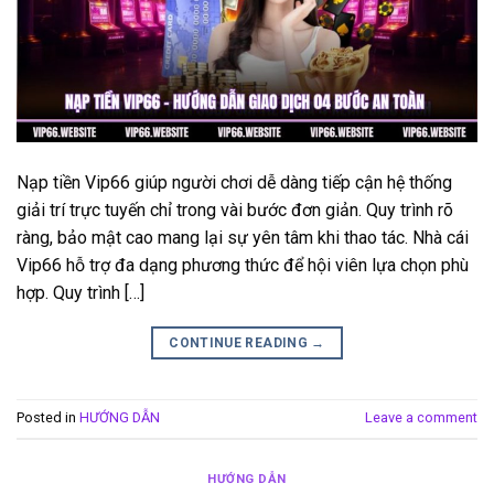
Nạp tiền Vip66 giúp người chơi dễ dàng tiếp cận hệ thống
giải trí trực tuyến chỉ trong vài bước đơn giản. Quy trình rõ
ràng, bảo mật cao mang lại sự yên tâm khi thao tác. Nhà cái
Vip66 hỗ trợ đa dạng phương thức để hội viên lựa chọn phù
hợp. Quy trình […]
CONTINUE READING
→
Posted in
HƯỚNG DẪN
Leave a comment
HƯỚNG DẪN