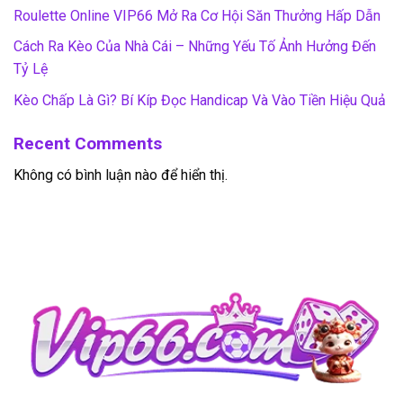
Roulette Online VIP66 Mở Ra Cơ Hội Săn Thưởng Hấp Dẫn
Cách Ra Kèo Của Nhà Cái – Những Yếu Tố Ảnh Hưởng Đến
Tỷ Lệ
Kèo Chấp Là Gì? Bí Kíp Đọc Handicap Và Vào Tiền Hiệu Quả
Recent Comments
Không có bình luận nào để hiển thị.