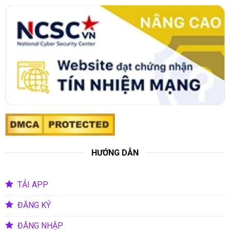
HƯỚNG DẪN
TẢI APP
ĐĂNG KÝ
ĐĂNG NHẬP