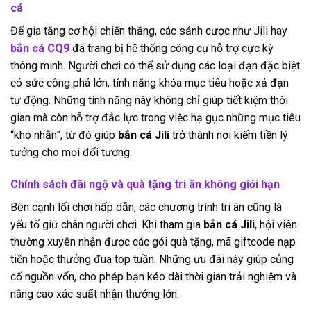
cá
Để gia tăng cơ hội chiến thắng, các sảnh cược như Jili hay
bắn cá CQ9
đã trang bị hệ thống công cụ hỗ trợ cực kỳ
thông minh. Người chơi có thể sử dụng các loại đạn đặc biệt
có sức công phá lớn, tính năng khóa mục tiêu hoặc xả đạn
tự động. Những tính năng này không chỉ giúp tiết kiệm thời
gian mà còn hỗ trợ đắc lực trong việc hạ gục những mục tiêu
“khó nhằn”, từ đó giúp
bắn cá Jili
trở thành nơi kiếm tiền lý
tưởng cho mọi đối tượng.
Chính sách đãi ngộ và quà tặng tri ân không giới hạn
Bên cạnh lối chơi hấp dẫn, các chương trình tri ân cũng là
yếu tố giữ chân người chơi. Khi tham gia
bắn cá Jili
, hội viên
thường xuyên nhận được các gói quà tặng, mã giftcode nạp
tiền hoặc thưởng đua top tuần. Những ưu đãi này giúp củng
cố nguồn vốn, cho phép bạn kéo dài thời gian trải nghiệm và
nâng cao xác suất nhận thưởng lớn.