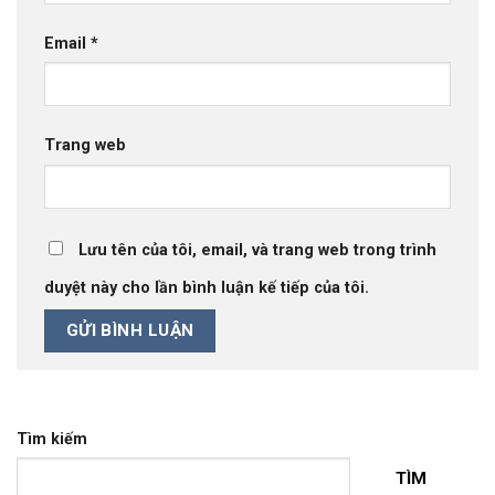
Email
*
Trang web
Lưu tên của tôi, email, và trang web trong trình
duyệt này cho lần bình luận kế tiếp của tôi.
Tìm kiếm
TÌM