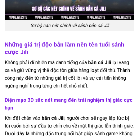
Sơ bộ các nét chính về sảnh bắn cá Jili
Những giá trị độc bản làm nên tên tuổi sảnh
cược Jili
Không phải dĩ nhiên mà danh tiếng của
bắn cá Jili
lại vang
xa và giữ vững vị thế độc tôn giữa hàng loạt đối thủ. Thành
công này đến từ những giá trị cốt lõi và sự cải tiến không
ngừng nghỉ trong từng chi tiết nhỏ nhất.
Diện mạo 3D sắc nét mang đến trải nghiệm thị giác cực
hạn
Khi đặt chân vào
bắn cá Jili
, người chơi sẽ ngay lập tức bị
lôi cuốn bởi sự đầu tư chỉn chu về mặt thị giác lẫn thính giác.
Dưới đây là những đặc trưng nổi bật giúp sảnh game khẳng