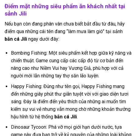
Điểm mặt những siêu phẩm ăn khách nhất tại
sảnh Jili
Nếu bạn còn đang phân vân chưa biết bắt đầu từ đâu, hãy
điểm qua những cái tên đang “làm mưa làm gió” tại sảnh
bắn cá Jili
ngay dưới đây:
Bombing Fishing: Một siêu phẩm kết hợp giữa kỹ năng và
chiến thuật. Game cung cấp các cấp độ từ cơ bản đến
nâng cao như Niềm Vui hay Vương Giả, phù hợp với cả
người mới lẫn những tay thợ săn lão luyện.
Happy Fishing: Đúng như tên gọi, Happy Fishing mang
đến những giây phút thư giãn tuyệt vời với giao diện tươi
sáng. Đây là điểm đến yêu thích của những ai muốn tìm
kiếm sự vui vẻ nhưng vẫn mong chờ những khoản thưởng
hậu hĩnh từ hệ thống
bắn cá Jili
.
Dinosaur Tycoon: Phá vỡ mọi giới hạn dưới nước, tựa
game này đưa bạn trở về kỷ nguyên của những loài khủng