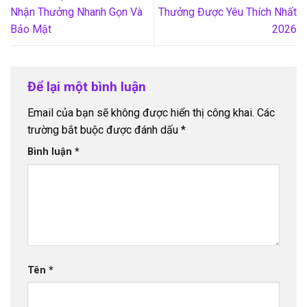
Nhận Thưởng Nhanh Gọn Và
Thưởng Được Yêu Thích Nhất
Bảo Mật
2026
Để lại một bình luận
Email của bạn sẽ không được hiển thị công khai.
Các
trường bắt buộc được đánh dấu
*
Bình luận
*
Tên
*