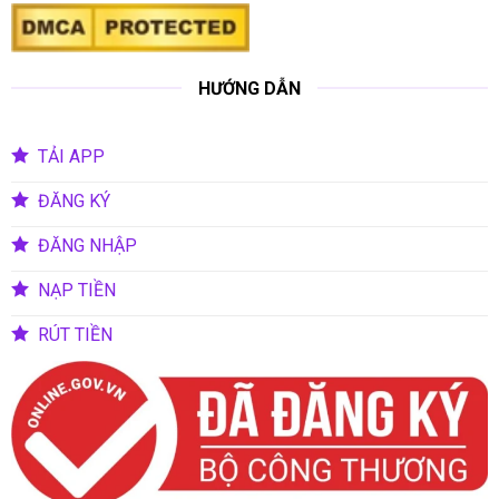
HƯỚNG DẪN
TẢI APP
ĐĂNG KÝ
ĐĂNG NHẬP
NẠP TIỀN
RÚT TIỀN