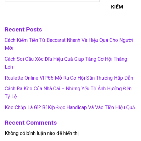
KIẾM
Recent Posts
Cách Kiếm Tiền Từ Baccarat Nhanh Và Hiệu Quả Cho Người
Mới
Cách Soi Cầu Xóc Đĩa Hiệu Quả Giúp Tăng Cơ Hội Thắng
Lớn
Roulette Online VIP66 Mở Ra Cơ Hội Săn Thưởng Hấp Dẫn
Cách Ra Kèo Của Nhà Cái – Những Yếu Tố Ảnh Hưởng Đến
Tỷ Lệ
Kèo Chấp Là Gì? Bí Kíp Đọc Handicap Và Vào Tiền Hiệu Quả
Recent Comments
Không có bình luận nào để hiển thị.